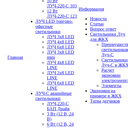
10 Вт
ЛУЧ-220-С 103
Информация
12 Вт
ЛУЧ-220-С 123
Новости
ЛУЧ LED торгово-
Статьи
офисные
Вопрос ответ
светильники
Светильники Луч
ЛУЧ 3х8 LED
для ЖКХ
ЛУЧ 4х8 LED
Преимущест
ЛУЧ 6х8 LED
светильнико
ЛУЧ 3х8 LED
Луч-С
Главная
mini
Светильники
ЛУЧ 4х8 LED
Луч-С в ЖК
LINE
Расчет
ЛУЧ 2х8 LED
экономии
LINE
электроэнер
ЛУЧ 6х8 LED
Элементы
LINE
Экономия на
ЛУЧ-С аварийные
примере в ЖКХ
светильники
Типы датчиков
ЛУЧ-220-С
БАП Драйв
3 Вт (12 В, 24
В)
6 Вт (12 В, 24