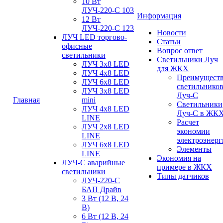
10 Вт
ЛУЧ-220-С 103
Информация
12 Вт
ЛУЧ-220-С 123
Новости
ЛУЧ LED торгово-
Статьи
офисные
Вопрос ответ
светильники
Светильники Луч
ЛУЧ 3х8 LED
для ЖКХ
ЛУЧ 4х8 LED
Преимущест
ЛУЧ 6х8 LED
светильнико
ЛУЧ 3х8 LED
Луч-С
Главная
mini
Светильники
ЛУЧ 4х8 LED
Луч-С в ЖК
LINE
Расчет
ЛУЧ 2х8 LED
экономии
LINE
электроэнер
ЛУЧ 6х8 LED
Элементы
LINE
Экономия на
ЛУЧ-С аварийные
примере в ЖКХ
светильники
Типы датчиков
ЛУЧ-220-С
БАП Драйв
3 Вт (12 В, 24
В)
6 Вт (12 В, 24