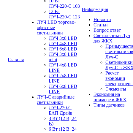
10 Вт
ЛУЧ-220-С 103
Информация
12 Вт
ЛУЧ-220-С 123
Новости
ЛУЧ LED торгово-
Статьи
офисные
Вопрос ответ
светильники
Светильники Луч
ЛУЧ 3х8 LED
для ЖКХ
ЛУЧ 4х8 LED
Преимущест
ЛУЧ 6х8 LED
светильнико
ЛУЧ 3х8 LED
Луч-С
Главная
mini
Светильники
ЛУЧ 4х8 LED
Луч-С в ЖК
LINE
Расчет
ЛУЧ 2х8 LED
экономии
LINE
электроэнер
ЛУЧ 6х8 LED
Элементы
LINE
Экономия на
ЛУЧ-С аварийные
примере в ЖКХ
светильники
Типы датчиков
ЛУЧ-220-С
БАП Драйв
3 Вт (12 В, 24
В)
6 Вт (12 В, 24