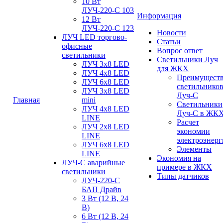
10 Вт
ЛУЧ-220-С 103
Информация
12 Вт
ЛУЧ-220-С 123
Новости
ЛУЧ LED торгово-
Статьи
офисные
Вопрос ответ
светильники
Светильники Луч
ЛУЧ 3х8 LED
для ЖКХ
ЛУЧ 4х8 LED
Преимущест
ЛУЧ 6х8 LED
светильнико
ЛУЧ 3х8 LED
Луч-С
Главная
mini
Светильники
ЛУЧ 4х8 LED
Луч-С в ЖК
LINE
Расчет
ЛУЧ 2х8 LED
экономии
LINE
электроэнер
ЛУЧ 6х8 LED
Элементы
LINE
Экономия на
ЛУЧ-С аварийные
примере в ЖКХ
светильники
Типы датчиков
ЛУЧ-220-С
БАП Драйв
3 Вт (12 В, 24
В)
6 Вт (12 В, 24