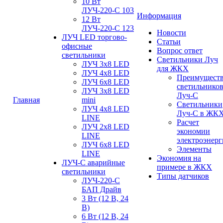
10 Вт
ЛУЧ-220-С 103
Информация
12 Вт
ЛУЧ-220-С 123
Новости
ЛУЧ LED торгово-
Статьи
офисные
Вопрос ответ
светильники
Светильники Луч
ЛУЧ 3х8 LED
для ЖКХ
ЛУЧ 4х8 LED
Преимущест
ЛУЧ 6х8 LED
светильнико
ЛУЧ 3х8 LED
Луч-С
Главная
mini
Светильники
ЛУЧ 4х8 LED
Луч-С в ЖК
LINE
Расчет
ЛУЧ 2х8 LED
экономии
LINE
электроэнер
ЛУЧ 6х8 LED
Элементы
LINE
Экономия на
ЛУЧ-С аварийные
примере в ЖКХ
светильники
Типы датчиков
ЛУЧ-220-С
БАП Драйв
3 Вт (12 В, 24
В)
6 Вт (12 В, 24