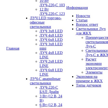
10 Вт
ЛУЧ-220-С 103
Информация
12 Вт
ЛУЧ-220-С 123
Новости
ЛУЧ LED торгово-
Статьи
офисные
Вопрос ответ
светильники
Светильники Луч
ЛУЧ 3х8 LED
для ЖКХ
ЛУЧ 4х8 LED
Преимущест
ЛУЧ 6х8 LED
светильнико
ЛУЧ 3х8 LED
Луч-С
Главная
mini
Светильники
ЛУЧ 4х8 LED
Луч-С в ЖК
LINE
Расчет
ЛУЧ 2х8 LED
экономии
LINE
электроэнер
ЛУЧ 6х8 LED
Элементы
LINE
Экономия на
ЛУЧ-С аварийные
примере в ЖКХ
светильники
Типы датчиков
ЛУЧ-220-С
БАП Драйв
3 Вт (12 В, 24
В)
6 Вт (12 В, 24