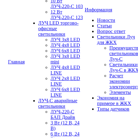
10 Вт
ЛУЧ-220-С 103
Информация
12 Вт
ЛУЧ-220-С 123
Новости
ЛУЧ LED торгово-
Статьи
офисные
Вопрос ответ
светильники
Светильники Луч
ЛУЧ 3х8 LED
для ЖКХ
ЛУЧ 4х8 LED
Преимущест
ЛУЧ 6х8 LED
светильнико
ЛУЧ 3х8 LED
Луч-С
Главная
mini
Светильники
ЛУЧ 4х8 LED
Луч-С в ЖК
LINE
Расчет
ЛУЧ 2х8 LED
экономии
LINE
электроэнер
ЛУЧ 6х8 LED
Элементы
LINE
Экономия на
ЛУЧ-С аварийные
примере в ЖКХ
светильники
Типы датчиков
ЛУЧ-220-С
БАП Драйв
3 Вт (12 В, 24
В)
6 Вт (12 В, 24