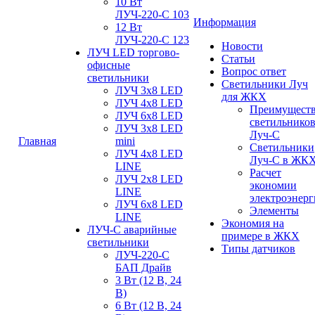
10 Вт
ЛУЧ-220-С 103
Информация
12 Вт
ЛУЧ-220-С 123
Новости
ЛУЧ LED торгово-
Статьи
офисные
Вопрос ответ
светильники
Светильники Луч
ЛУЧ 3х8 LED
для ЖКХ
ЛУЧ 4х8 LED
Преимущест
ЛУЧ 6х8 LED
светильнико
ЛУЧ 3х8 LED
Луч-С
Главная
mini
Светильники
ЛУЧ 4х8 LED
Луч-С в ЖК
LINE
Расчет
ЛУЧ 2х8 LED
экономии
LINE
электроэнер
ЛУЧ 6х8 LED
Элементы
LINE
Экономия на
ЛУЧ-С аварийные
примере в ЖКХ
светильники
Типы датчиков
ЛУЧ-220-С
БАП Драйв
3 Вт (12 В, 24
В)
6 Вт (12 В, 24